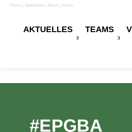
Home
|
Spielpläne
|
News
|
Verein
AKTUELLES
TEAMS
V
DANKE
Für eure Unterstützung
#EPGBA