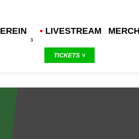
EREIN
•
.
LIVESTREAM
MERC
TICKETS ˅
in unserer
dritten
ProA-Saison