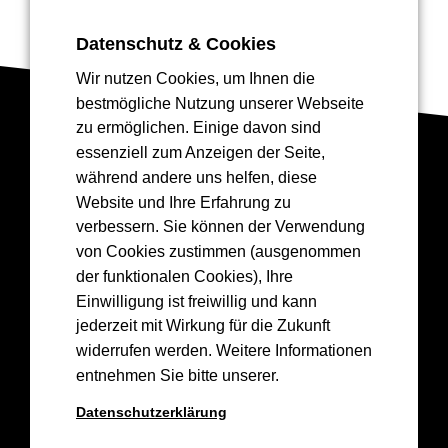
Datenschutz & Cookies
Wir nutzen Cookies, um Ihnen die
bestmögliche Nutzung unserer Webseite
zu ermöglichen. Einige davon sind
essenziell zum Anzeigen der Seite,
Drea
mGreen
💚
🏀
während andere uns helfen, diese
Website und Ihre Erfahrung zu
💚
verbessern. Sie können der Verwendung
von Cookies zustimmen (ausgenommen
der funktionalen Cookies), Ihre
Einwilligung ist freiwillig und kann
Kontakt
jederzeit mit Wirkung für die Zukunft
widerrufen werden. Weitere Informationen
info@epgbasketskoblenz.de
entnehmen Sie bitte unserer.
Lützel Baskets 1956 e.V.
Hochstr. 36,
Datenschutzerklärung
56070 Koblenz