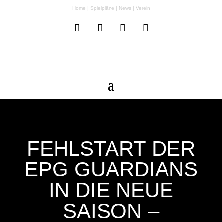
Home
|
Spielpläne
|
News
|
Verein
FEHLSTART DER
EPG GUARDIANS
IN DIE NEUE
SAISON –