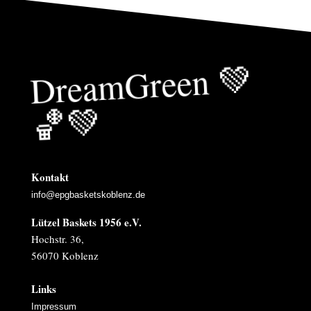
Drea
mGreen
💚
🏀
💚
Kontakt
info@epgbasketskoblenz.de
Lützel Baskets 1956 e.V.
Hochstr. 36,
56070 Koblenz
Links
Impressum