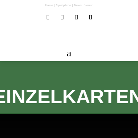
Home
|
Spielpläne
|
News
|
Verein
EINZELKARTE