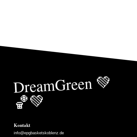
Drea
mGreen
💚
🏀
💚
Kontakt
info@epgbasketskoblenz.de