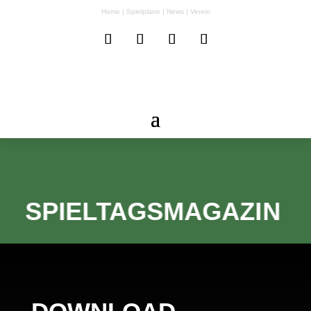
Home
|
Spielpläne
|
News
|
Verein
SPIELTAGSMAGAZIN