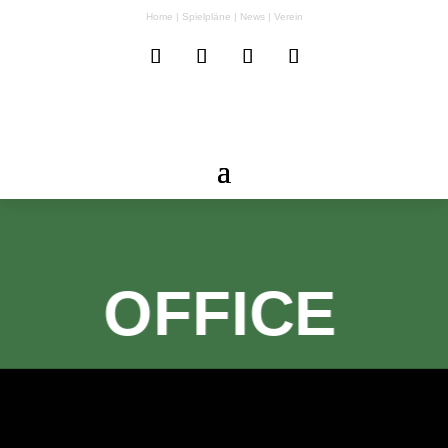
Home
|
Spielpläne
|
News
|
Verein
OFFICE