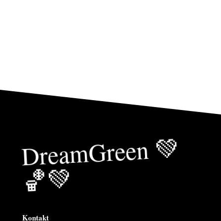
Drea
mGreen
💚
🏀
💚
Kontakt