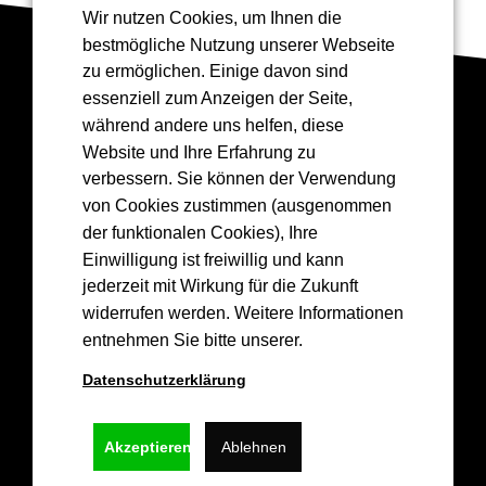
Wir nutzen Cookies, um Ihnen die
bestmögliche Nutzung unserer Webseite
zu ermöglichen. Einige davon sind
essenziell zum Anzeigen der Seite,
Drea
mGreen
💚
🏀
während andere uns helfen, diese
Website und Ihre Erfahrung zu
💚
verbessern. Sie können der Verwendung
von Cookies zustimmen (ausgenommen
der funktionalen Cookies), Ihre
Einwilligung ist freiwillig und kann
Kontakt
jederzeit mit Wirkung für die Zukunft
widerrufen werden. Weitere Informationen
info@epgbasketskoblenz.de
entnehmen Sie bitte unserer.
Lützel Baskets 1956 e.V.
Hochstr. 36,
Datenschutzerklärung
56070 Koblenz
Akzeptieren
Ablehnen
Links