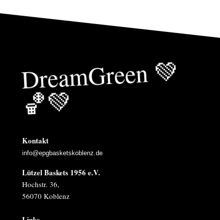
Drea
mGreen
💚
🏀
💚
Kontakt
info@epgbasketskoblenz.de
Lützel Baskets 1956 e.V.
Hochstr. 36,
56070 Koblenz
Links