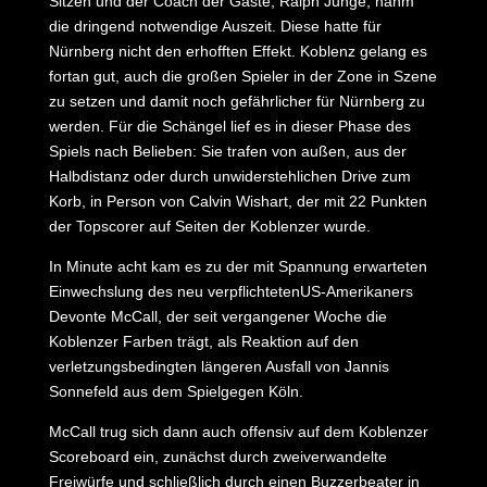
Sitzen und der Coach der Gäste, Ralph Junge, nahm
die dringend notwendige Auszeit. Diese hatte für
Nürnberg nicht den erhofften Effekt. Koblenz gelang es
fortan gut, auch die großen Spieler in der Zone in Szene
zu setzen und damit noch gefährlicher für Nürnberg zu
werden. Für die Schängel lief es in dieser Phase des
Spiels nach Belieben: Sie trafen von außen, aus der
Halbdistanz oder durch unwiderstehlichen Drive zum
Korb, in Person von Calvin Wishart, der mit 22 Punkten
der Topscorer auf Seiten der Koblenzer wurde.
In Minute acht kam es zu der mit Spannung erwarteten
Einwechslung des neu verpflichtetenUS-Amerikaners
Devonte McCall, der seit vergangener Woche die
Koblenzer Farben trägt, als Reaktion auf den
verletzungsbedingten längeren Ausfall von Jannis
Sonnefeld aus dem Spielgegen Köln.
McCall trug sich dann auch offensiv auf dem Koblenzer
Scoreboard ein, zunächst durch zweiverwandelte
Freiwürfe und schließlich durch einen Buzzerbeater in