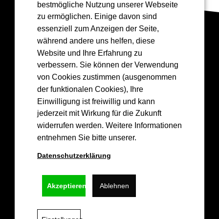
bestmögliche Nutzung unserer Webseite
zu ermöglichen. Einige davon sind
essenziell zum Anzeigen der Seite,
Drea
mGreen
💚
🏀
während andere uns helfen, diese
Website und Ihre Erfahrung zu
💚
verbessern. Sie können der Verwendung
von Cookies zustimmen (ausgenommen
der funktionalen Cookies), Ihre
Einwilligung ist freiwillig und kann
Kontakt
jederzeit mit Wirkung für die Zukunft
widerrufen werden. Weitere Informationen
info@epgbasketskoblenz.de
entnehmen Sie bitte unserer.
Lützel Baskets 1956 e.V.
Datenschutzerklärung
Hochstr. 36,
56070 Koblenz
Akzeptieren
Ablehnen
Links
Impressum
Datenschutz