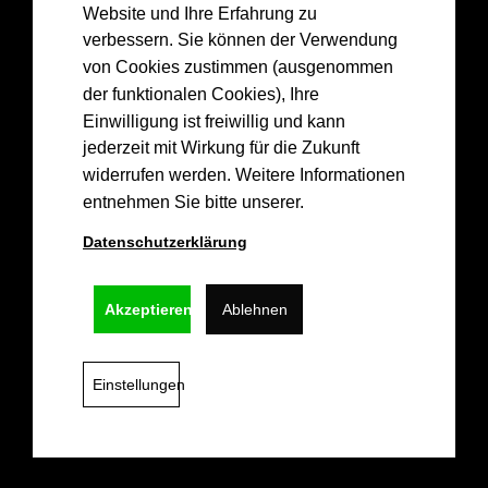
Drea
mGreen
💚
🏀
Website und Ihre Erfahrung zu
💚
verbessern. Sie können der Verwendung
von Cookies zustimmen (ausgenommen
der funktionalen Cookies), Ihre
Einwilligung ist freiwillig und kann
Kontakt
jederzeit mit Wirkung für die Zukunft
widerrufen werden. Weitere Informationen
info@epgbasketskoblenz.de
entnehmen Sie bitte unserer.
Lützel Baskets 1956 e.V.
Datenschutzerklärung
Hochstr. 36,
56070 Koblenz
Akzeptieren
Ablehnen
Links
Impressum
Datenschutz
Einstellungen
© 2026 EPG BASKETS KOBLENZ