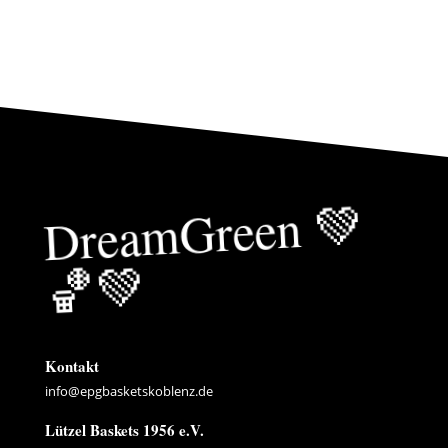
Drea
mGreen
💚
🏀
💚
Kontakt
info@epgbasketskoblenz.de
Lützel Baskets 1956 e.V.