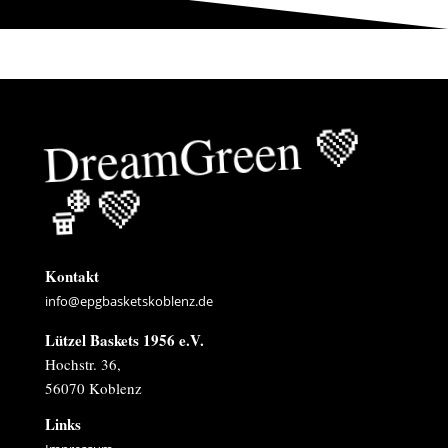
Drea
mGreen
💚
🏀
💚
Kontakt
info@epgbasketskoblenz.de
Lützel Baskets 1956 e.V.
Hochstr. 36,
56070 Koblenz
Links