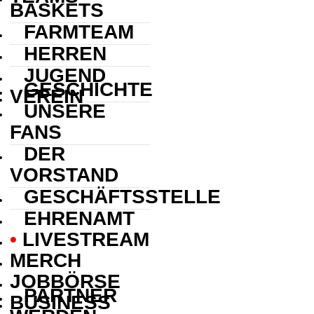
BASKETS
FARMTEAM
HERREN
JUGEND
GESCHICHTE
VEREIN
UNSERE
FANS
DER
VORSTAND
GESCHÄFTSSTELLE
EHRENAMT
•
.
LIVESTREAM
MERCH
JOBBÖRSE
PARTNER
BUSINESS