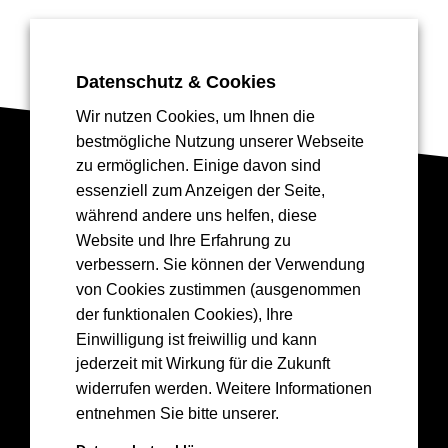
Datenschutz & Cookies
Wir nutzen Cookies, um Ihnen die
bestmögliche Nutzung unserer Webseite
zu ermöglichen. Einige davon sind
essenziell zum Anzeigen der Seite,
Drea
mGreen
💚
🏀
während andere uns helfen, diese
Website und Ihre Erfahrung zu
💚
verbessern. Sie können der Verwendung
von Cookies zustimmen (ausgenommen
der funktionalen Cookies), Ihre
Einwilligung ist freiwillig und kann
Kontakt
jederzeit mit Wirkung für die Zukunft
widerrufen werden. Weitere Informationen
info@epgbasketskoblenz.de
entnehmen Sie bitte unserer.
Lützel Baskets 1956 e.V.