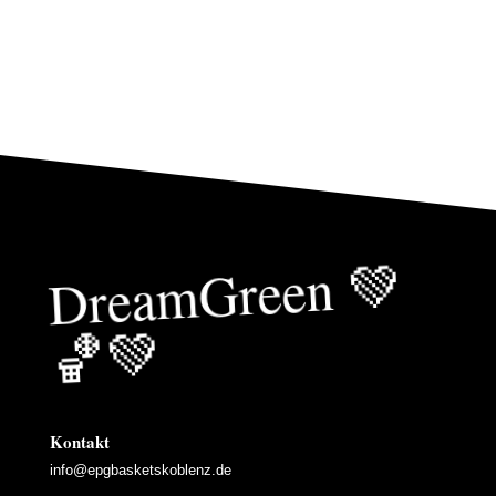
Drea
mGreen
💚
🏀
💚
Kontakt
info@epgbasketskoblenz.de