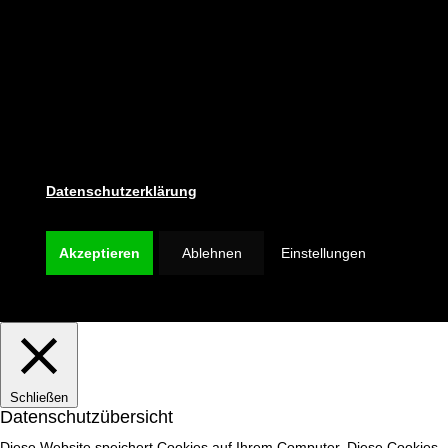
Ihre Erfahrung zu verbessern. Sie können der
Verwendung von Cookies zustimmen
(ausgenommen der funktionalen Cookies), Ihre
Einwilligung ist freiwillig und kann jederzeit mit
Wirkung für die Zukunft widerrufen werden.
Weitere Informationen entnehmen Sie bitte
unserer.
Datenschutzerklärung
Akzeptieren
Ablehnen
Einstellungen
Schließen
Datenschutzübersicht
Diese Website speichert Cookies auf Ihrem Computer. Diese Cookies