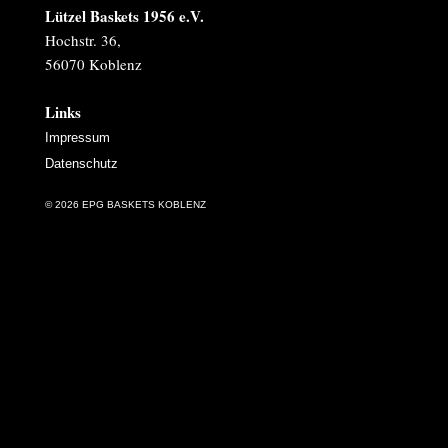
Lützel Baskets 1956 e.V.
Hochstr. 36,
56070 Koblenz
Links
Impressum
Datenschutz
© 2026 EPG BASKETS KOBLENZ
Datenschutz & Cookies
Wir nutzen Cookies, um Ihnen die bestmögliche
Nutzung unserer Webseite zu ermöglichen. Einige
davon sind essenziell zum Anzeigen der Seite,
während andere uns helfen, diese Website und