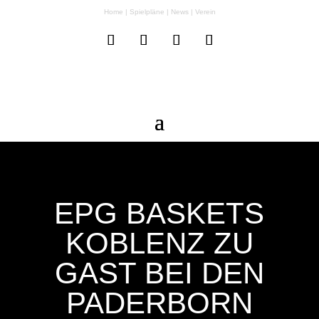
Home
|
Spielpläne
|
News
|
Verein
EPG BASKETS
KOBLENZ ZU
GAST BEI DEN
PADERBORN