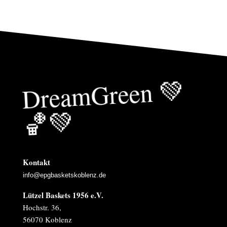
Drea
mGreen
💚
🏀
💚
Kontakt
info@epgbasketskoblenz.de
Lützel Baskets 1956 e.V.
Hochstr. 36,
56070 Koblenz