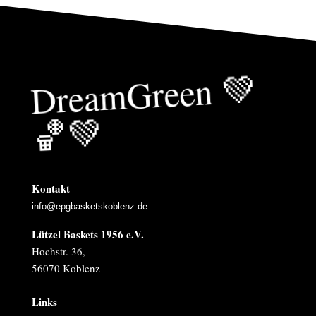
Drea
mGreen
💚
🏀
💚
Kontakt
info@epgbasketskoblenz.de
Lützel Baskets 1956 e.V.
Hochstr. 36,
56070 Koblenz
Links