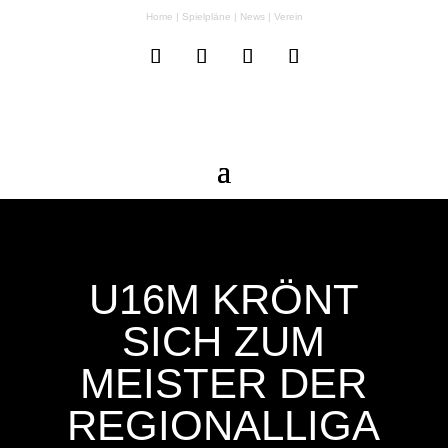
Home
|
Spielpläne
|
News
|
Verein
U16M KRÖNT
SICH ZUM
MEISTER DER
REGIONALLIGA