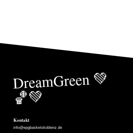
Drea
mGreen
💚
🏀
💚
Kontakt
info@epgbasketskoblenz.de