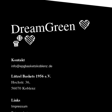
Drea
mGreen
💚
🏀
💚
Kontakt
info@epgbasketskoblenz.de
Lützel Baskets 1956 e.V.
Hochstr. 36,
56070 Koblenz
Links
Impressum