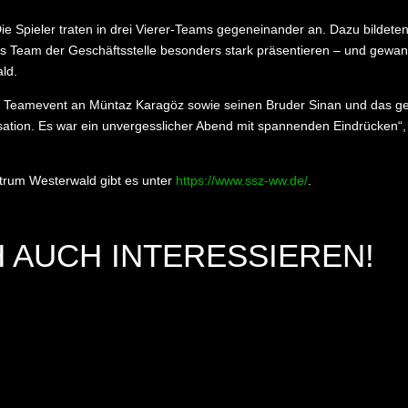
 Spieler traten in drei Vierer-Teams gegeneinander an. Dazu bildeten 
das Team der Geschäftsstelle besonders stark präsentieren – und gew
ld.
len Teamevent an Müntaz Karagöz sowie seinen Bruder Sinan und das 
sation. Es war ein unvergesslicher Abend mit spannenden Eindrücken“
trum Westerwald gibt es unter
https://www.ssz-ww.de/
.
 AUCH INTERESSIEREN!