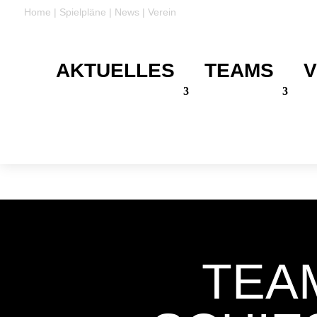
Home
|
Spielpläne
|
News
|
Verein
AKTUELLES
TEAMS
V
DANKE
Für eure Unterstützung
TEA