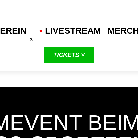
EREIN
•
.
LIVESTREAM
MERC
TICKETS ˅
in unserer
dritten
ProA-Saison
MEVENT BEIM