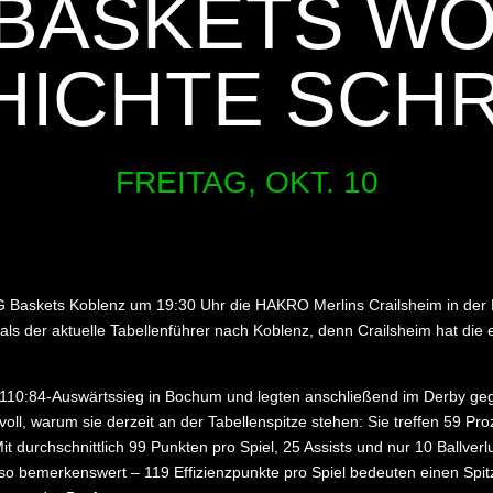
BASKETS W
HICHTE SCHR
FREITAG, OKT. 10
Baskets Koblenz um 19:30 Uhr die HAKRO Merlins Crailsheim in der E
r als der aktuelle Tabellenführer nach Koblenz, denn Crailsheim hat d
en 110:84-Auswärtssieg in Bochum und legten anschließend im Derby ge
oll, warum sie derzeit an der Tabellenspitze stehen: Sie treffen 59 Proz
it durchschnittlich 99 Punkten pro Spiel, 25 Assists und nur 10 Ballverl
enso bemerkenswert – 119 Effizienzpunkte pro Spiel bedeuten einen Spi