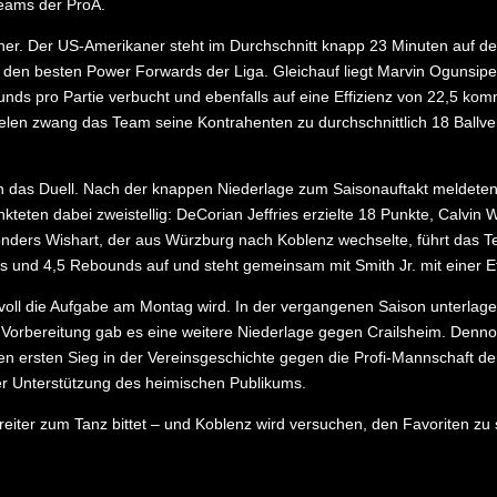
Teams der ProA.
ner. Der US-Amerikaner steht im Durchschnitt knapp 23 Minuten auf de
u den besten Power Forwards der Liga. Gleichauf liegt Marvin Ogunsipe
nds pro Partie verbucht und ebenfalls auf eine Effizienz von 22,5 komm
en zwang das Team seine Kontrahenten zu durchschnittlich 18 Ballverl
in das Duell. Nach der knappen Niederlage zum Saisonauftakt meldeten 
kteten dabei zweistellig: DeCorian Jeffries erzielte 18 Punkte, Calvin
onders Wishart, der aus Würzburg nach Koblenz wechselte, führt das Tea
sts und 4,5 Rebounds auf und steht gemeinsam mit Smith Jr. mit einer E
svoll die Aufgabe am Montag wird. In der vergangenen Saison unterlag
n Vorbereitung gab es eine weitere Niederlage gegen Crailsheim. Denn
en ersten Sieg in der Vereinsgeschichte gegen die Profi-Mannschaft de
r Unterstützung des heimischen Publikums.
reiter zum Tanz bittet – und Koblenz wird versuchen, den Favoriten zu 