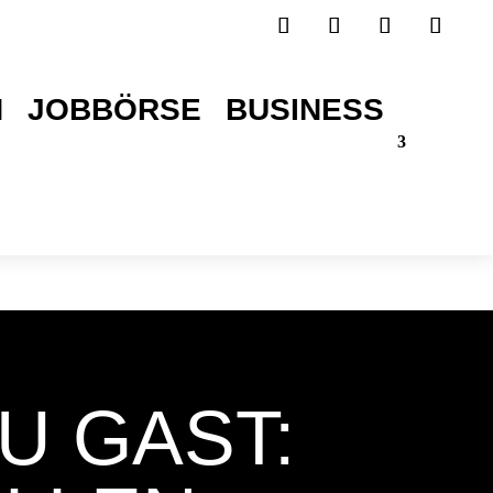
H
JOBBÖRSE
BUSINESS
TICKETS SICHERN!
U GAST: