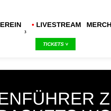
EREIN
•
.
LIVESTREAM
MERC
TICKETS ˅
in unserer
dritten
ProA-Saison
ENFÜHRER Z