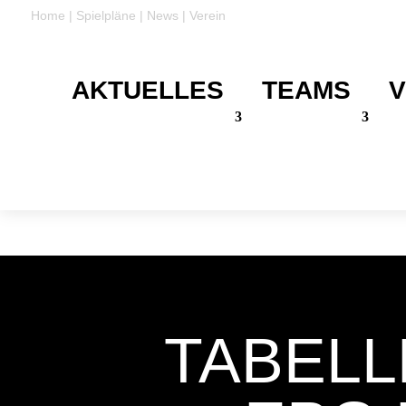
Home
|
Spielpläne
|
News
|
Verein
AKTUELLES
TEAMS
V
DANKE
Für eure Unterstützung
TABELL