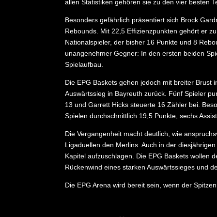
allen Statistiken gehören sie zu den vier besten 
Besonders gefährlich präsentiert sich Brock Gard
Rebounds. Mit 22,5 Effizienzpunkten gehört er z
Nationalspieler, der bisher 16 Punkte und 8 Rebou
unangenehmer Gegner: In den ersten beiden Spiel
Spielaufbau.
Die EPG Baskets gehen jedoch mit breiter Brust 
Auswärtssieg in Bayreuth zurück. Fünf Spieler pun
13 und Garrett Hicks steuerte 16 Zähler bei. Bes
Spielen durchschnittlich 19,5 Punkte, sechs Assi
Die Vergangenheit macht deutlich, wie anspruch
Ligaduellen den Merlins. Auch in der diesjährige
Kapitel aufzuschlagen. Die EPG Baskets wollen d
Rückenwind eines starken Auswärtssieges und de
Die EPG Arena wird bereit sein, wenn der Spitzen