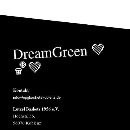
Drea
mGreen
💚
🏀
💚
Kontakt
info@epgbasketskoblenz.de
Lützel Baskets 1956 e.V.
Hochstr. 36,
56070 Koblenz