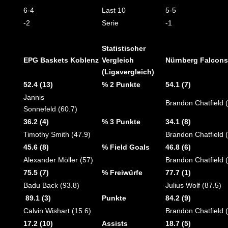
6-4
Last 10
5-5
-2
Serie
-1
Statistischer
EPG Baskets Koblenz
Vergleich
Nürnberg Falcon
(Ligavergleich)
52.4 (13)
% 2 Punkte
54.1 (7)
Jannis
Brandon Chatfield 
Sonnefeld (60.7)
36.2 (4)
% 3 Punkte
34.1 (8)
Timothy Smith (47.9)
Brandon Chatfield 
45.6 (8)
% Field Goals
46.8 (6)
Alexander Möller (57)
Brandon Chatfield 
75.5 (7)
% Freiwürfe
77.7 (1)
Badu Back (93.8
)
Julius Wolf (87.5)
89.1 (3)
Punkte
84.2 (9)
Calvin Wishart (15.6)
Brandon Chatfield 
17.2 (10)
Assists
18.7 (5)