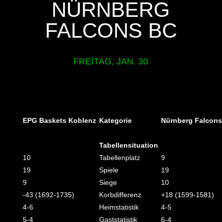
NÜRNBERG
FALCONS BC
FREITAG, JAN. 30
EPG Baskets Koblenz
Kategorie
Nürnberg Falcon
Tabellensituation
10
Tabellenplatz
9
19
Spiele
19
9
Siege
10
-43 (1692-1735)
Korbdifferenz
+18 (1599-1581)
4-6
Heimstatistik
4-5
5-4
Gaststatistik
6-4