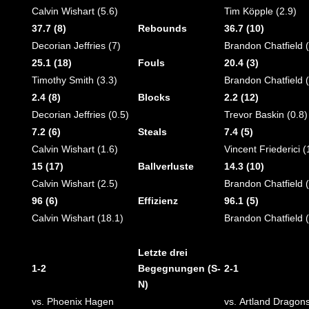
Calvin Wishart (5.6)
Tim Köpple (2.9)
37.7 (8)
Rebounds
36.7 (10)
Decorian Jeffries (7)
Brandon Chatfield (
25.1 (18)
Fouls
20.4 (3)
Timothy Smith (3.3)
Brandon Chatfield (
2.4 (8)
Blocks
2.2 (12)
Decorian Jeffries (0.5)
Trevor Baskin (0.8)
7.2 (6)
Steals
7.4 (5)
Calvin Wishart (1.6)
Vincent Friederici (
15 (17)
Ballverluste
14.3 (10)
Calvin Wishart (2.5)
Brandon Chatfield (
96 (6)
Effizienz
96.1 (5)
Calvin Wishart (18.1)
Brandon Chatfield 
Letzte drei
1-2
Begegnungen (S-
2-1
N)
vs. Phoenix Hagen
vs. Artland Dragon