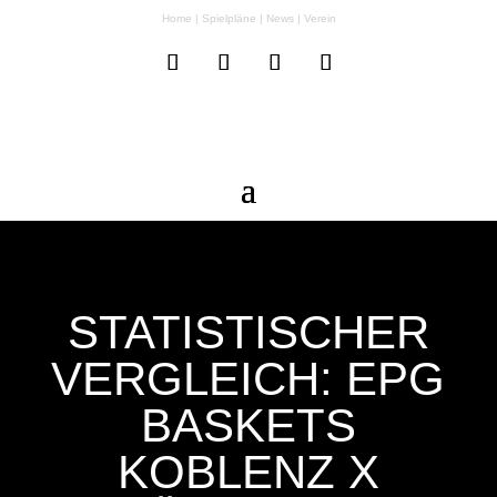
Home
|
Spielpläne
|
News
|
Verein
STATISTISCHER
VERGLEICH: EPG
BASKETS
KOBLENZ X