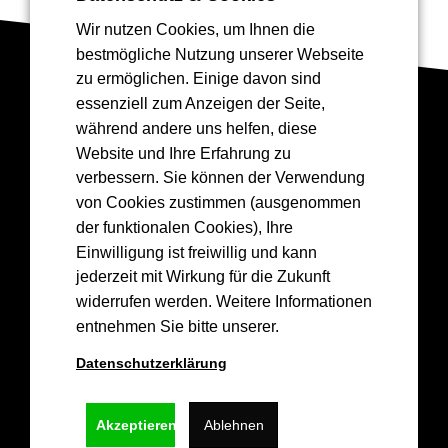
Wir nutzen Cookies, um Ihnen die
bestmögliche Nutzung unserer Webseite
zu ermöglichen. Einige davon sind
essenziell zum Anzeigen der Seite,
Drea
mGreen
💚
🏀
während andere uns helfen, diese
Website und Ihre Erfahrung zu
💚
verbessern. Sie können der Verwendung
von Cookies zustimmen (ausgenommen
der funktionalen Cookies), Ihre
Einwilligung ist freiwillig und kann
Kontakt
jederzeit mit Wirkung für die Zukunft
widerrufen werden. Weitere Informationen
info@epgbasketskoblenz.de
entnehmen Sie bitte unserer.
Lützel Baskets 1956 e.V.
Datenschutzerklärung
Hochstr. 36,
56070 Koblenz
Akzeptieren
Ablehnen
Links