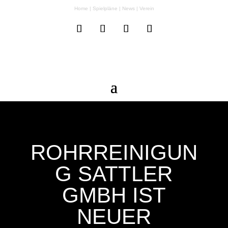
Home
|
Spielpläne
|
News
|
Verein
ROHRREINIGUN
G SATTLER
GMBH IST
NEUER