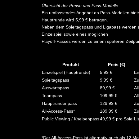
Übersicht der Preise und Pass-Modelle
Ein umfassendes Angebot an Pass-Modellen bietet d
Hauptrunde wird 5,99 € betragen.
Neben dem Spieltagspass und Ligapass werden au
Einzelspiel sowie eines möglichen
Playoff-Passes werden zu einem späteren Zeitpu
Produkt
Preis (€)
Einzelspiel (Hauptrunde)
5,99 €
Ei
Spieltagspass
9,99 €
Zu
Auswärtspass
89,99 €
Al
Teampass
109,99 €
Al
Hauptrundenpass
129,99 €
Zu
All-Access-Pass*
189,99 €
Zu
Public Viewing / Kneipenpass
49,99 € pro Spiel
Li
*Der All-Access-Pass ist alternativ auch als 12 M