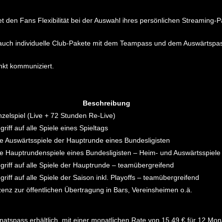
en Fans Flexibilität bei der Auswahl ihres persönlichen Streaming-Pake
ch individuelle Club-Pakete mit dem Teampass und dem Auswärtspass 
nkt kommuniziert.
Beschreibung
nzelspiel (Live + 72 Stunden Re-Live)
griff auf alle Spiele eines Spieltags
le Auswärtsspiele der Hauptrunde eines Bundesligisten
le Hauptrundenspiele eines Bundesligisten – Heim- und Auswärtsspiele
griff auf alle Spiele der Hauptrunde – teamübergreifend
griff auf alle Spiele der Saison inkl. Playoffs – teamübergreifend
zenz zur öffentlichen Übertragung in Bars, Vereinsheimen o.ä.
onatspass erhältlich, mit einer monatlichen Rate von 15,49 € für 12 Mon