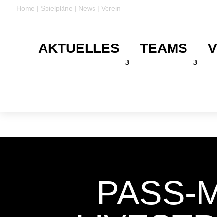
Home
|
Spielpläne
|
News
|
Verein
AKTUELLES
TEAMS
V
DANKE
Für eure Unterstützung
PASS-