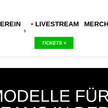
EREIN
•
.
LIVESTREAM
MERC
TICKETS ˅
in unserer
dritten
ProA-Saison
MODELLE FÜR