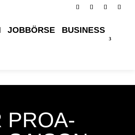
H
JOBBÖRSE
BUSINESS
TICKETS SICHERN!
 PROA-