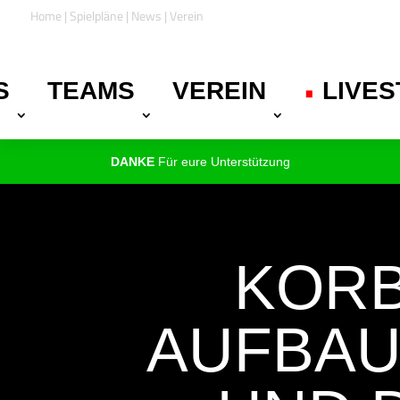
Home
|
Spielpläne
|
News
|
Verein
•
S
TEAMS
VEREIN
.
LIVE
DANKE
Für eure Unterstützung
KORB
AUFBAU