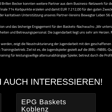
 Brillen Becker konnten weitere Partner aus dem Business-Netzwerk für di
lbfinale 714 Korbpunkte erzielen und damit EUR 7.212,00 für den guten Zwec
er karitativen Unterstützung unseres Partner-Vereins Bewegter Leben 56 e.V
tion und das bisherige Engagement für den Baskets-Nachwuchs: „Wir unterst
iten und Betreuungspersonal. Die Jugendarbeit liegt uns sehr am Herzen. 
rt werden, zeigt die Neustrukturierung der Jugendarbeit mit den geschaffene
ainingsbetrieb. Ziel ist es, die Jugendspieler gezielt auf die JBBL-/NBBL-Qu
training für leistungswillige altersunabhängige Spieler, betreut durch die Prof
 AUCH INTERESSIEREN!
EPG Baskets
Koblenz