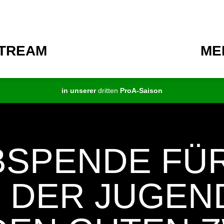
STREAM
ME
in unserer
dritten
ProA-Saison
SPENDE FÜ
 DER JUGEN