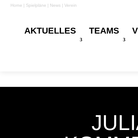
Home
|
Spielpläne
|
News
|
Verein
AKTUELLES
TEAMS
V
DANKE
Für eure Unterstützung
JUL