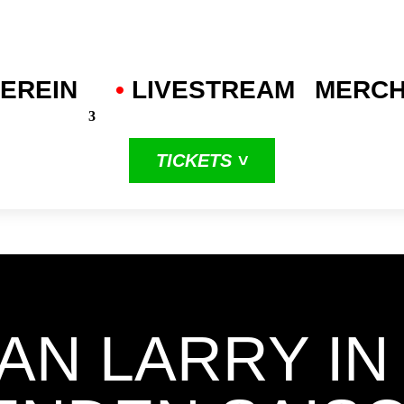
EREIN
•
.
LIVESTREAM
MERC
TICKETS ˅
in unserer
dritten
ProA-Saison
IAN LARRY IN