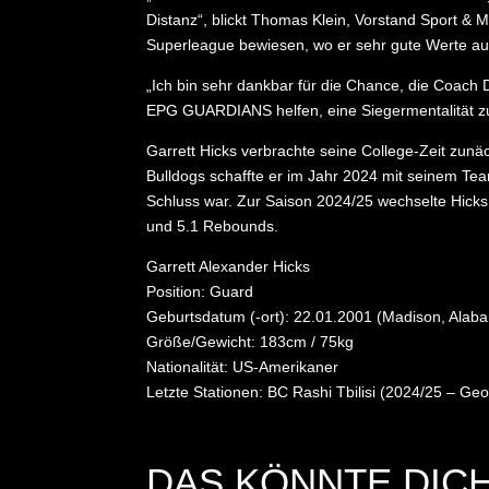
Distanz“, blickt Thomas Klein, Vorstand Sport & M
Superleague bewiesen, wo er sehr gute Werte auf
„Ich bin sehr dankbar für die Chance, die Coach
EPG GUARDIANS helfen, eine Siegermentalität zu 
Garrett Hicks verbrachte seine College-Zeit zunä
Bulldogs schaffte er im Jahr 2024 mit seinem Tea
Schluss war. Zur Saison 2024/25 wechselte Hicks 
und 5.1 Rebounds.
Garrett Alexander Hicks
Position: Guard
Geburtsdatum (-ort): 22.01.2001 (Madison, Alab
Größe/Gewicht: 183cm / 75kg
Nationalität: US-Amerikaner
Letzte Stationen: BC Rashi Tbilisi (2024/25 – G
DAS KÖNNTE DICH