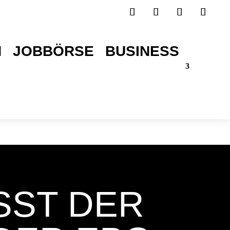
H
JOBBÖRSE
BUSINESS
TICKETS SICHERN!
ST DER E