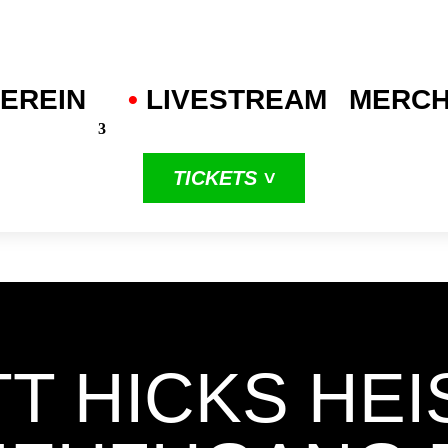
EREIN
•
.
LIVESTREAM
MERC
TICKETS ˅
in unserer
dritten
ProA-Saison
 HICKS HEIS