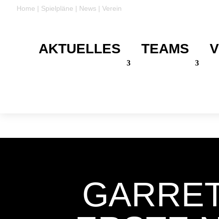
Home
|
Spielpläne
|
News
|
Verein
AKTUELLES
TEAMS
V
DANKE
Für eure Unterstützung
GARRETT