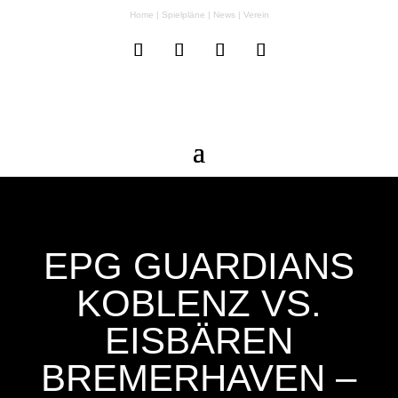
Home
|
Spielpläne
|
News
|
Verein
EPG GUARDIANS
KOBLENZ VS.
EISBÄREN
BREMERHAVEN –