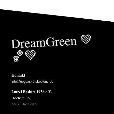
Drea
mGreen
💚
🏀
💚
Kontakt
info@epgbasketskoblenz.de
Lützel Baskets 1956 e.V.
Hochstr. 36,
56070 Koblenz