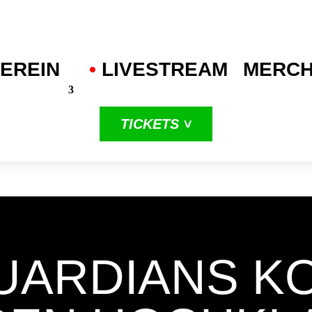
EREIN
•
.
LIVESTREAM
MERC
TICKETS ˅
in unserer
dritten
ProA-Saison
UARDIANS K