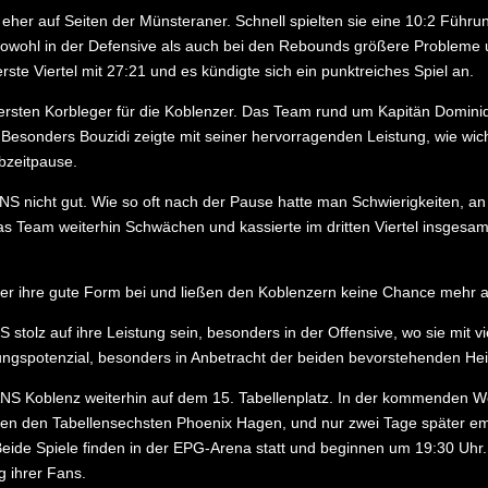
 eher auf Seiten der Münsteraner. Schnell spielten sie eine 10:2 Führ
 sowohl in der Defensive als auch bei den Rebounds größere Probleme
ste Viertel mit 27:21 und es kündigte sich ein punktreiches Spiel an.
n ersten Korbleger für die Koblenzer. Das Team rund um Kapitän Dominiq
sonders Bouzidi zeigte mit seiner hervorragenden Leistung, wie wichti
lbzeitpause.
S nicht gut. Wie so oft nach der Pause hatte man Schwierigkeiten, an 
das Team weiterhin Schwächen und kassierte im dritten Viertel insgesa
ter ihre gute Form bei und ließen den Koblenzern keine Chance mehr a
olz auf ihre Leistung sein, besonders in der Offensive, wo sie mit v
rungspotenzial, besonders in Anbetracht der beiden bevorstehenden H
S Koblenz weiterhin auf dem 15. Tabellenplatz. In der kommenden Wo
en den Tabellensechsten Phoenix Hagen, und nur zwei Tage später em
Beide Spiele finden in der EPG-Arena statt und beginnen um 19:30 Uh
 ihrer Fans.