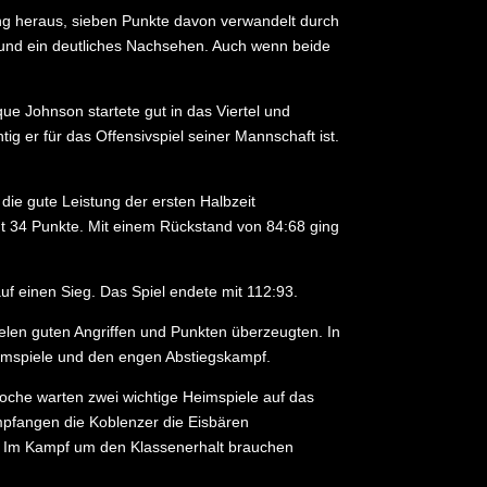
ung heraus, sieben Punkte davon verwandelt durch
 und ein deutliches Nachsehen. Auch wenn beide
ue Johnson startete gut in das Viertel und
g er für das Offensivspiel seiner Mannschaft ist.
die gute Leistung der ersten Halbzeit
mt 34 Punkte. Mit einem Rückstand von 84:68 ging
uf einen Sieg. Das Spiel endete mit 112:93.
ielen guten Angriffen und Punkten überzeugten. In
eimspiele und den engen Abstiegskampf.
che warten zwei wichtige Heimspiele auf das
pfangen die Koblenzer die Eisbären
r. Im Kampf um den Klassenerhalt brauchen