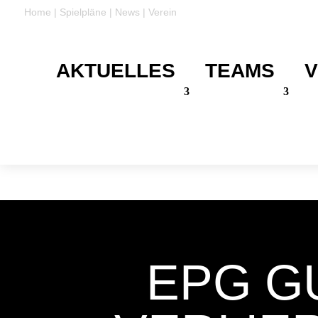
Home
|
Spielpläne
|
News
|
Verein
AKTUELLES
TEAMS
V
DANKE
Für eure Unterstützung
EPG G