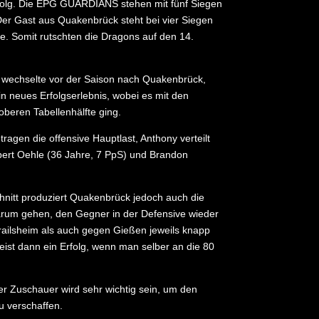
 Erfolg. Die EPG GUARDIANS stehen mit fünf Siegen
Der Gast aus Quakenbrück steht bei vier Siegen
ge. Somit rutschten die Dragons auf den 14.
 wechselte vor der Saison nach Quakenbrück,
kein neues Erfolgserlebnis, wobei es mit den
oberen Tabellenhälfte ging.
agen die offensive Hauptlast, Anthony verteilt
bert Oehle (36 Jahre, 7 PpS) und Brandon
Schnitt produziert Quakenbrück jedoch auch die
 darum gehen, den Gegner in der Defensive wieder
Crailsheim als auch gegen Gießen jeweils knapp
ist dann ein Erfolg, wenn man selber an die 80
er Zuschauer wird sehr wichtig sein, um den
u verschaffen.