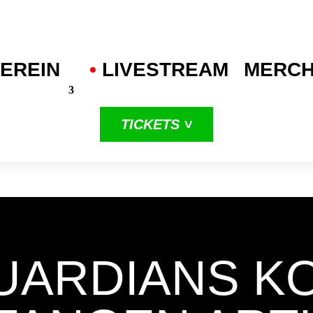
EREIN
•
.
LIVESTREAM
MERC
TICKETS ˅
in unserer
dritten
ProA-Saison
UARDIANS K