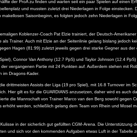
enhälfte der ProA zu finden und warten seit ein paar Spielen auf einen
ellenplatz und mussten zuletzt drei Niederlagen in Folge einstecken. 
em makellosen Saisonbeginn, es folgten jedoch zehn Niederlagen in Fol
aligen Koblenzer-Coach Pat Elzie trainiert, der Deutsch-Amerikaner
ile als Trainer. Auch mit Elzie an der Seitenlinie gelang bislang jedoch 
 gegen Hagen (81:99) zuletzt jeweils gegen drei starke Gegner aus der 
Spiel), Connor Van Anthony (12.7 PpS) und Taylor Johnson (12.4 PpS) tr
in der vergangenen Partie mit 24 Punkten auf. Außerdem stehen mit Ro
n im Dragons-Kader.
die drittmeisten Assists der Liga (19 pro Spiel), mit 16.8 Turnover im 
leich. Hier gilt es für die GUARDIANS anzusetzen, daher wird es auch
kassierte die Mannschaft von Trainer Marco van den Berg sowohl gegen 
s erhöht werden, schließlich gelang dem Team von Rhein und Mosel me
Kulisse in der sicherlich gut gefüllten CGM-Arena. Die Unterstützung d
uten und sich vor den kommenden Aufgaben etwas Luft in der Tabelle z