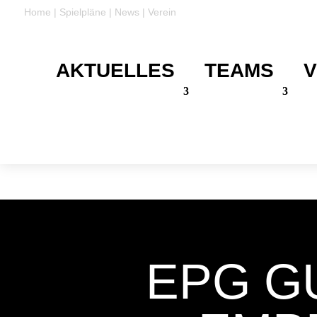
Home
|
Spielpläne
|
News
|
Verein
AKTUELLES
TEAMS
V
DANKE
Für eure Unterstützung
EPG G