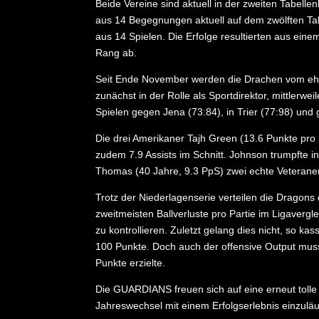
Beide Vereine sind aktuell in der zweiten Tabell
aus 14 Begegnungen aktuell auf dem zwölften Tab
aus 14 Spielen. Die Erfolge resultierten aus ein
Rang ab.
Seit Ende November werden die Drachen vom ehem
zunächst in der Rolle als Sportdirektor, mittlerwe
Spielen gegen Jena (73:84), in Trier (77:98) und
Die drei Amerikaner Tajh Green (13.6 Punkte pro 
zudem 7.9 Assists im Schnitt. Johnson trumpfte 
Thomas (40 Jahre, 9.3 PpS) zwei echte Veterane
Trotz der Niederlagenserie verteilen die Dragons 
zweitmeisten Ballverluste pro Partie im Ligaverg
zu kontrollieren. Zuletzt gelang dies nicht, so 
100 Punkte. Doch auch der offensive Output mus
Punkte erzielte.
Die GUARDIANS freuen sich auf eine erneut tolle 
Jahreswechsel mit einem Erfolgserlebnis einzulä