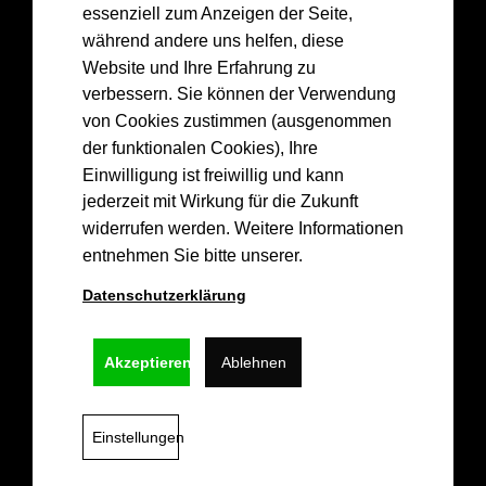
essenziell zum Anzeigen der Seite,
Drea
mGreen
💚
🏀
während andere uns helfen, diese
Website und Ihre Erfahrung zu
💚
verbessern. Sie können der Verwendung
von Cookies zustimmen (ausgenommen
der funktionalen Cookies), Ihre
Einwilligung ist freiwillig und kann
Kontakt
jederzeit mit Wirkung für die Zukunft
widerrufen werden. Weitere Informationen
info@epgbasketskoblenz.de
entnehmen Sie bitte unserer.
Lützel Baskets 1956 e.V.
Hochstr. 36,
Datenschutzerklärung
56070 Koblenz
Akzeptieren
Ablehnen
Links
Impressum
Datenschutz
Einstellungen
© 2026 EPG BASKETS KOBLENZ