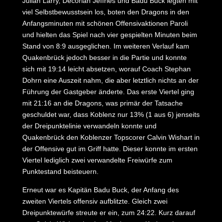
Julian Larry, Decorian Jeffries und Badu Buck legten mit
viel Selbstbewusstsein los, boten den Dragons in den
Anfangsminuten mit schönen Offensivaktionen Paroli
und hielten das Spiel nach vier gespielten Minuten beim
Stand von 8:9 ausgeglichen. Im weiteren Verlauf kam
Quakenbrück jedoch besser in die Partie und konnte
sich mit 19:14 leicht absetzen, worauf Coach Stephan
Dohrn eine Auszeit nahm, die aber letztlich nichts an der
Führung der Gastgeber änderte. Das erste Viertel ging
mit 21:16 an die Dragons, was primär der Tatsache
geschuldet war, dass Koblenz nur 13% (1 aus 6) jenseits
der Dreipunktelinie verwandeln konnte und
Quakenbrück den Koblenzer Topscorer Calvin Wishart in
der Offensive gut im Griff hatte. Dieser konnte im ersten
Viertel lediglich zwei verwandelte Freiwürfe zum
Punktestand beisteuern.
Erneut war es Kapitän Badu Buck, der Anfang des
zweiten Viertels offensiv aufblitzte. Gleich zwei
Dreipunktewürfe streute er ein, zum 24:22. Kurz darauf