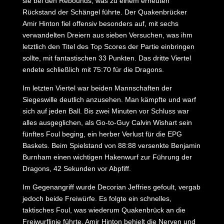
sie bei den Rebounds, was zu einem erneuten
Rückstand der Schängel führte. Der Quakenbrücker
Amir Hinton fiel offensiv besonders auf, mit sechs
verwandelten Dreiern aus sieben Versuchen, was ihm
letztlich den Titel des Top Scores der Partie einbringen
sollte, mit fantastischen 33 Punkten. Das dritte Viertel
endete schließlich mit 75:70 für die Dragons.
Im letzten Viertel war beiden Mannschaften der
Siegeswille deutlich anzusehen. Man kämpfte und warf
sich auf jeden Ball. Bis zwei Minuten vor Schluss war
alles ausgeglichen, als Go-to-Guy Calvin Wishart sein
fünftes Foul beging, ein herber Verlust für die EPG
Baskets. Beim Spielstand von 88:88 versenkte Benjamin
Burnham einen wichtigen Hakenwurf zur Führung der
Dragons, 42 Sekunden vor Abpfiff.
Im Gegenangriff wurde Decorian Jeffries gefoult, vergab
jedoch beide Freiwürfe. Es folgte ein schnelles,
taktisches Foul, was wiederum Quakenbrück an die
Freiwurflinie führte. Amir Hinton behielt die Nerven und