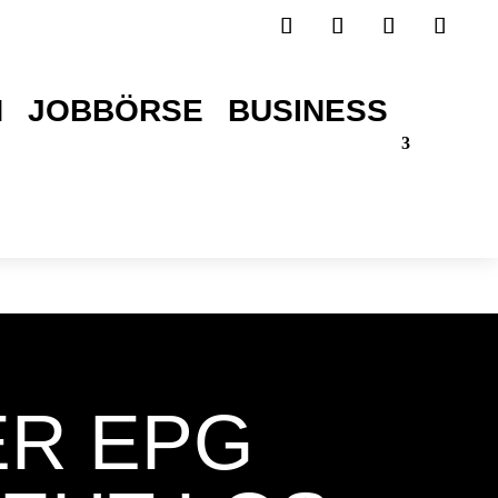
H
JOBBÖRSE
BUSINESS
TICKETS SICHERN!
ER EPG