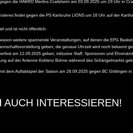
gegen die HAKRO Merlins Crailsheim am 03.09.2025 um 19 Uhr in Crailshe
steres findet gegen die PS Karlsruhe LIONS um 18 Uhr auf der Karthause
 und ist nicht öffentlich.
eason weitere spannende Veranstaltungen, auf denen die EPG Baskets 
annschaftsvorstellung geben, die genaue Uhrzeit wird noch bekannt g
erfest am 12.09.2025 geben, inklusive Staff, Sponsoren und Ehrenämt
lung auf der Antenne Koblenz Bühne während des Schängelmarkts geb
it dem Auftaktspiel der Saison am 28.09.2025 gegen BC Göttingen i
 AUCH INTERESSIEREN!