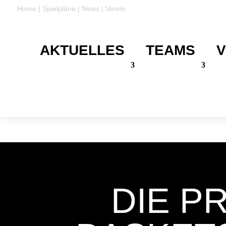
Home
|
Spielpläne
|
News
|
Verein
AKTUELLES
TEAMS
V
DANKE
Für eure Unterstützung
DIE P