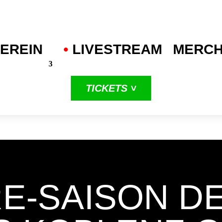
EREIN
•
.
LIVESTREAM
MERC
TICKETS ˅
in unserer
dritten
ProA-Saison
RE-SAISON D