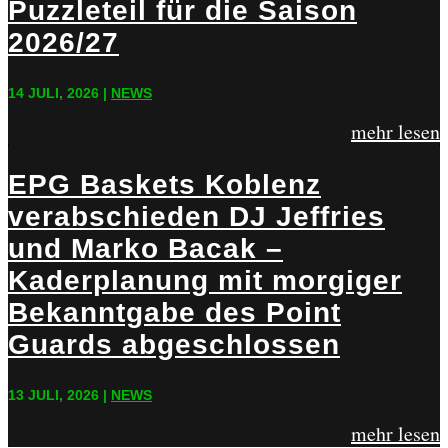
Puzzleteil für die Saison
2026/27
14 JULI, 2026
|
NEWS
mehr lesen
EPG Baskets Koblenz
verabschieden DJ Jeffries
und Marko Bacak –
Kaderplanung mit morgiger
Bekanntgabe des Point
Guards abgeschlossen
13 JULI, 2026
|
NEWS
mehr lesen