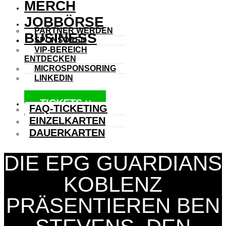
MERCH
JOBBÖRSE
PARTNER WERDEN
BUSINESS
SPONSOREN
VIP-BEREICH
ENTDECKEN
MICROSPONSORING
LINKEDIN
TICKETS ˅
FAQ-TICKETING
EINZELKARTEN
DAUERKARTEN
DIE EPG GUARDIANS
KOBLENZ
PRÄSENTIEREN BEN