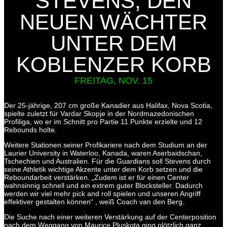
STEVENS, DEN
NEUEN WÄCHTER
UNTER DEM
KOBLENZER KORB
FREITAG, NOV. 15
Der 25-jährige, 207 cm große Kanadier aus Halifax, Nova Scotia,
spielte zuletzt für Vardar Skopje in der Nordmazedonischen
Profiliga, wo er im Schnitt pro Partie 11 Punkte erzielte und 12
Rebounds holte.
Weitere Stationen seiner Profikariere nach dem Studium an der
Laurier University in Waterloo, Kanada, waren Aserbaidschan,
Tschechien und Australien. Für die Guardians soll Stevens durch
seine Athletik wichtige Akzente unter dem Korb setzen und die
Reboundarbeit verstärken. „Zudem ist er für einen Center
wahnsinnig schnell und ein extrem guter Blocksteller. Dadurch
werden wir viel mehr pick and roll spielen und unseren Angriff
effektiver gestalten können“ , weiß Coach van den Berg.
Die Suche nach einer weiteren Verstärkung auf der Centerposition
nach dem Weggang von Maurice Pluskota ging plötzlich ganz