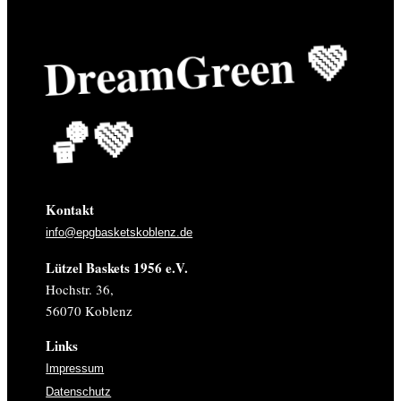
Drea
m
Green
💚
🏀
💚
Kontakt
info@epgbasketskoblenz.de
Lützel Baskets 1956 e.V.
Hochstr. 36,
56070 Koblenz
Links
Impressum
Datenschutz