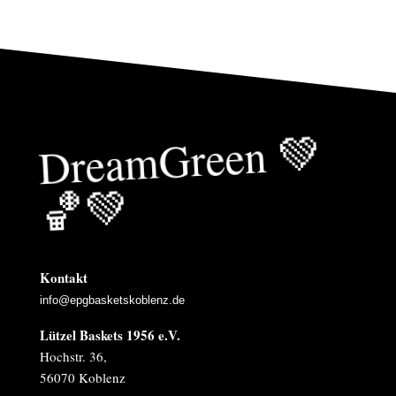
Drea
mGreen
💚
🏀
💚
Kontakt
info@epgbasketskoblenz.de
Lützel Baskets 1956 e.V.
Hochstr. 36,
56070 Koblenz