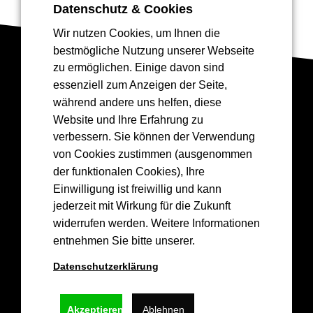
Datenschutz & Cookies
Wir nutzen Cookies, um Ihnen die
bestmögliche Nutzung unserer Webseite
zu ermöglichen. Einige davon sind
essenziell zum Anzeigen der Seite,
Drea
mGreen
💚
🏀
während andere uns helfen, diese
Website und Ihre Erfahrung zu
💚
verbessern. Sie können der Verwendung
von Cookies zustimmen (ausgenommen
der funktionalen Cookies), Ihre
Einwilligung ist freiwillig und kann
Kontakt
jederzeit mit Wirkung für die Zukunft
widerrufen werden. Weitere Informationen
info@epgbasketskoblenz.de
entnehmen Sie bitte unserer.
Lützel Baskets 1956 e.V.
Hochstr. 36,
Datenschutzerklärung
56070 Koblenz
Akzeptieren
Ablehnen