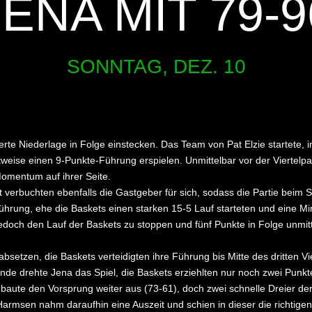
JENA MIT 79-9
SONNTAG, DEZ. 10
rte Niederlage in Folge einstecken. Das Team von Pat Elzie startete, 
eitweise einen 9-Punkte-Führung erspielen. Unmittelbar vor der Viertel
omentum auf ihrer Seite.
t verbuchten ebenfalls die Gastgeber für sich, sodass die Partie bei
Führung, ehe die Baskets einen starken 15-5 Lauf starteten und eine Mi
edoch den Lauf der Baskets zu stoppen und fünf Punkte in Folge unmitt
etzen, die Baskets verteidigten ihre Führung bis Mitte des dritten Vier
nde drehte Jena das Spiel, die Baskets erziehlten nur noch zwei Punkt
a baute den Vorsprung weiter aus (73-61), doch zwei schnelle Dreier d
armsen nahm daraufhin eine Auszeit und schien in dieser die richtige