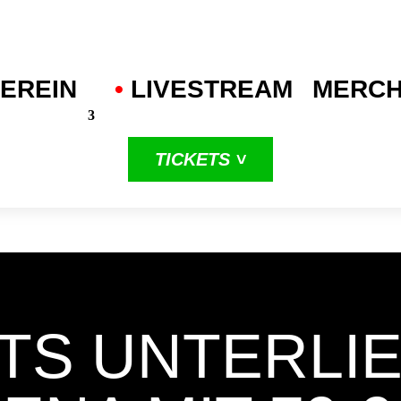
EREIN
•
.
LIVESTREAM
MERC
TICKETS ˅
in unserer
dritten
ProA-Saison
TS UNTERLIE