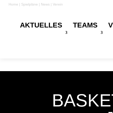
Home
|
Spielpläne
|
News
|
Verein
AKTUELLES
TEAMS
V
DANKE
Für eure Unterstützung
BASKE