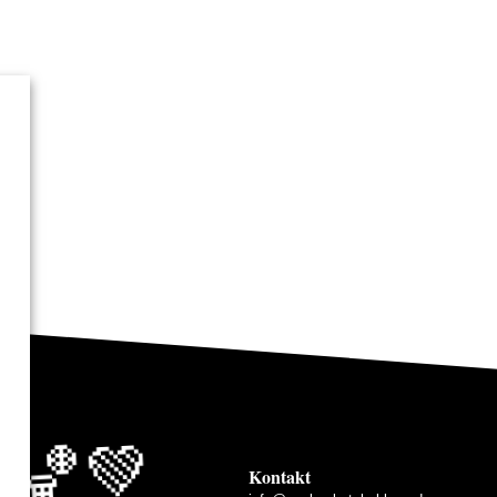
🏀💚
Kontakt