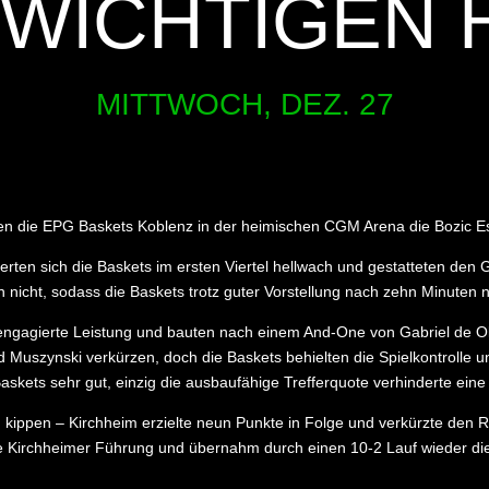
T WICHTIGEN 
MITTWOCH, DEZ. 27
ten die EPG Baskets Koblenz in der heimischen CGM Arena die Bozic Es
rten sich die Baskets im ersten Viertel hellwach und gestatteten den G
n nicht, sodass die Baskets trotz guter Vorstellung nach zehn Minuten n
 engagierte Leistung und bauten nach einem And-One von Gabriel de Oli
Muszynski verkürzen, doch die Baskets behielten die Spielkontrolle u
askets sehr gut, einzig die ausbaufähige Trefferquote verhinderte ei
 zu kippen – Kirchheim erzielte neun Punkte in Folge und verkürzte den
ne Kirchheimer Führung und übernahm durch einen 10-2 Lauf wieder die