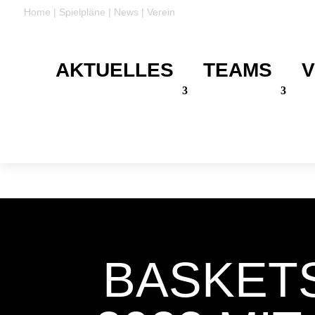
Home
|
Spielpläne
|
News
|
Verein
AKTUELLES
TEAMS
V
DANKE
Für eure Unterstützung
BASKET