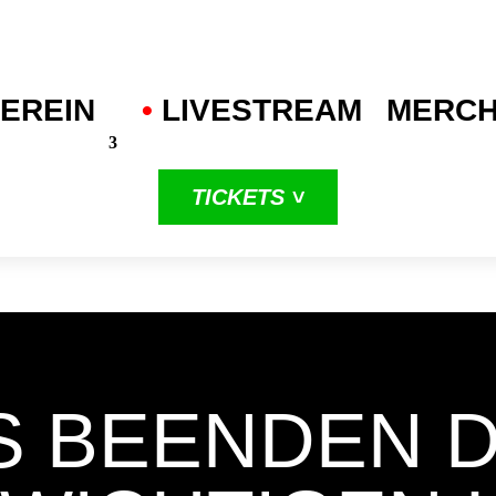
EREIN
•
.
LIVESTREAM
MERC
TICKETS ˅
in unserer
dritten
ProA-Saison
S BEENDEN D