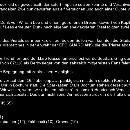
kfield eingewechselt, der sofort Impulse setzen konnte und Verantwort
wandelten Zweipunktewürfen aus elf Versuchen und auch einer Quote vo
em Dunk von William Lee und einem getroffenen Dreipunktewurf von Kap
f Lees erneuten Dunk nach eigenen spektakulären Steal folgten zwei Dr
des Viertels sehr punktreich auf beiden Seiten war, konnten die Gladi
ige Mismatches in der Abwehr der EPG GUARDIANS, die die Trierer abgeb
r Trend fort und der klare Klassenunterscheid wurde deutlich. Ging da
nd von 87:118 als Derbysieger von den zahlreich mitgereisten Fans feier
e Begegnung mit zahlreichen Highlights.
or auf dem 16. Tabellenplatz, punktgleich mit dem direkten Konkurr
r in Bochum statt. Die Sparkassen Stars Bochum stehen derzeit auf d
Wir wissen, woran wir arbeiten müssen“, resümiert Headcoach Venelin
r sich absetzt. Das darf nicht sein. Wir müssen zurück in die Halle und
(45:55)
1)
ersbacher (12), Yakhchali (10), Graves (10)