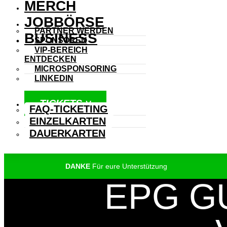
MERCH
JOBBÖRSE
PARTNER WERDEN
BUSINESS
SPONSOREN
VIP-BEREICH
ENTDECKEN
MICROSPONSORING
LINKEDIN
TICKETS ˅
FAQ-TICKETING
EINZELKARTEN
DAUERKARTEN
DANKE
Für eure Unterstützung
EPG G