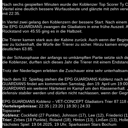
Nach sechs gespielten Minuten wurde der Koblenzer Top Scorer Ty Coc
Viertel eine deutlich bessere Wurfausbeute und glänzte mit zehn ver
mit 22:35.
In Viertel zwei gelang den Koblenzern der bessere Start. Nach ein
Die EPG GUARDIANS zwangen die Gladiators in eine frühe Auszeit. Au
Rückstand von 45:55 ging es in die Halbzeit.
Die Trierer kamen stark aus der Kabine zurück. Auch wenn der Beginn 
war zu lückenhaft, die Würfe der Trierer zu sicher. Hinzu kamen ein
deutlichen 63:85.
In der Schlussphase der anfangs so umkämpften Partie setzte sich de
die Koblenzer, durften sich dieses Jahr die Trierer mit einem Endsta
Trotz der Niederlagen erlebten die Zuschauer eine sehr unterhaltsam
Nach dem 32. Spieltag stehen die EPG GUARDIANS Koblenz nach wie v
GUARDIANS findet am kommenden Samstag, den 19. April um 19:00 Uh
GUARDIANS ein weiterer Härtetest im Kampf um den Klassenerhalt. „
defensiv stabiler werden und dürfen nicht nachlassen, wenn der Gegne
EPG GUARDIANS Koblenz – VET-CONCEPT Gladiators Trier 87:118 
Viertelergebnisse:
22:35 | 23:20 | 18:30 | 24:33
Topscorer:
Koblenz:
Cockfield (27 Punkte), Johnson (17), Lee (12), Friederici (1
Trier:
Zirbes (18 Punkte), Roland (18), Hinton (13), Linßen (13), Holl
Nächstes Spiel: 19.04.2025, 19 Uhr, Sparkassen Stars Bochum