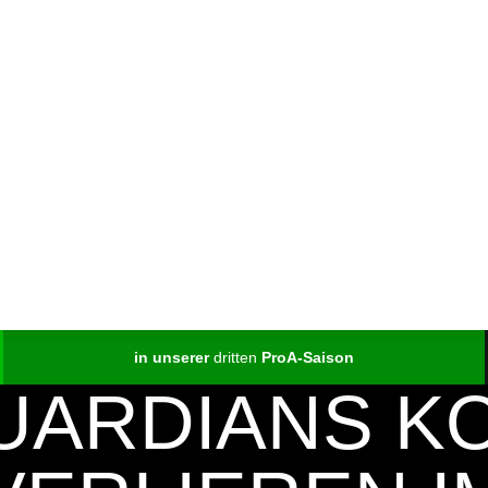
in unserer
dritten
ProA-Saison
UARDIANS K