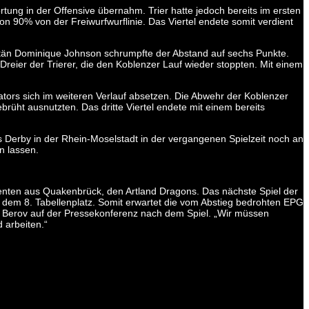
ung in der Offensive übernahm. Trier hatte jedoch bereits im ersten
n 90% von der Freiwurfwurflinie. Das Viertel endete somit verdient
itän Dominique Johnson schrumpfte der Abstand auf sechs Punkte.
eier der Trierer, die den Koblenzer Lauf wieder stoppten. Mit einem
ators sich im weiteren Verlauf absetzen. Die Abwehr der Koblenzer
rüht ausnutzten. Das dritte Viertel endete mit einem bereits
s Derby in der Rhein-Moselstadt in der vergangenen Spielzeit noch an
n lassen.
enten aus Quakenbrück, den Artland Dragons. Das nächste Spiel der
em 8. Tabellenplatz. Somit erwartet die vom Abstieg bedrohten EPG
 Berov auf der Pressekonferenz nach dem Spiel. „Wir müssen
 arbeiten.“