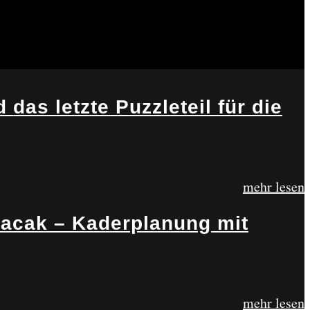
as letzte Puzzleteil für die
mehr lesen
Bacak – Kaderplanung mit
mehr lesen