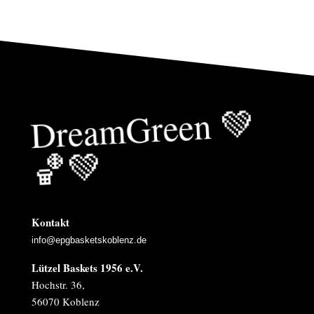
Drea
mGreen
💚
🏀
💚
Kontakt
info@epgbasketskoblenz.de
Lützel Baskets 1956 e.V.
Hochstr. 36,
56070 Koblenz