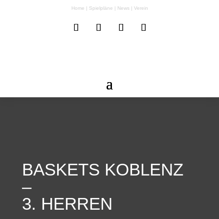
Home
|
Spielpläne
|
News
|
Verein
BASKETS KOBLENZ
–
3. HERREN