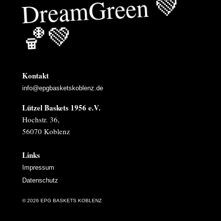
Drea
mGreen
💚
🏀
💚
Kontakt
info@epgbasketskoblenz.de
Lützel Baskets 1956 e.V.
Hochstr. 36,
56070 Koblenz
Links
Impressum
Datenschutz
© 2026 EPG BASKETS KOBLENZ