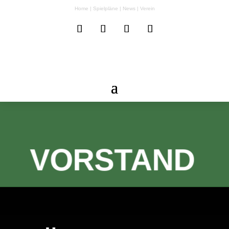
Home
|
Spielpläne
|
News
|
Verein
VORSTAND