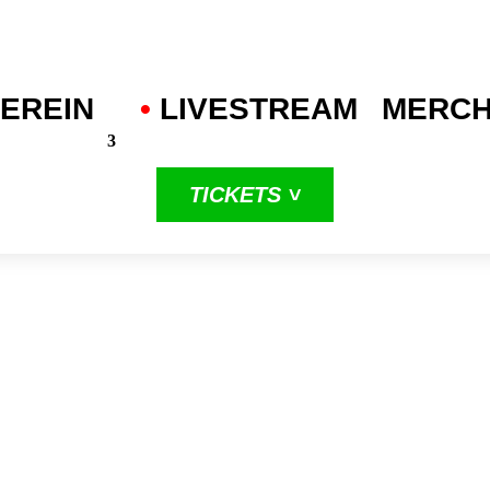
EREIN
•
.
LIVESTREAM
MERC
TICKETS ˅
in unserer
dritten
ProA-Saison