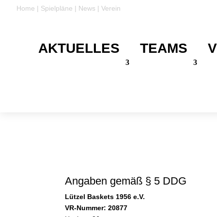
Home
|
Spielpläne
|
News
|
Verein
AKTUELLES
TEAMS
V
DANKE
Für eure Unterstützung
Angaben gemäß
§
5 DDG
Lützel Baskets 1956 e.V.
VR-Nummer: 20877